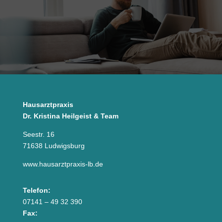
v
e
:
Hausarztpraxis
Dr. Kristina Heilgeist & Team
Seestr. 16
71638 Ludwigsburg
www.hausarztpraxis-lb.de
Telefon:
07141 – 49 32 390
Fax: