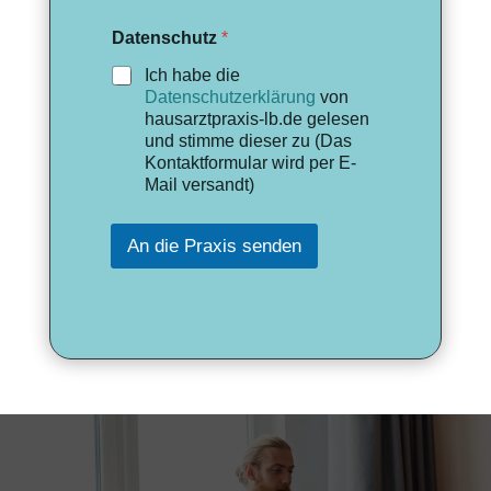
Datenschutz
*
Ich habe die
Datenschutzerklärung
von
hausarztpraxis-lb.de gelesen
und stimme dieser zu (Das
Kontaktformular wird per E-
Mail versandt)
An die Praxis senden
A
l
t
e
r
n
a
t
i